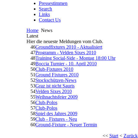
Pressestimmen
Search
Links
Contact Us
Home
News
Latest
Hier die neueste Meldungen vom Club.
46
Groundfixtures 2010 - Aktualisiert
47
Programm - Velden Sixes 2010
48
Training Social-Side - Montag 18:00 Uhr
49
Boccia Turnier - 10. April 2010
50
Club-Fixtures 2010
51
Ground Fixtures 2010
52
Stockschützen-News
53
Graz ist nicht Sauris
54
Velden Sixes 2010
55
Weihnachtsfeier 2009
56
Club-Polos
57
Club-Polos
58
Spiel des Jahres 2009
59
Club - Fixtures - Neu
60
Ground-Fixture - Neuer Termin
<<
Start
<
Zurück