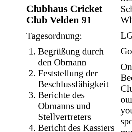
Clubhaus Cricket
Sc
Club Velden 91
Wh
LG
Tagesordnung:
Go
Begrüßung durch
den Obmann
On
Feststellung der
Be
Beschlussfähigkeit
Cl
Berichte des
our
Obmanns und
you
Stellvertreters
sp
Bericht des Kassiers