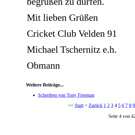
begrüßen zu dürfen.
Mit lieben Grüßen
Cricket Club Velden 91
Michael Tschernitz e.h.
Obmann
Weitere Beiträge...
Schreiben von Tony Freeman
<<
Start
<
Zurück
1
2
3
4
5
6
7
8
9
Seite 4 von 4