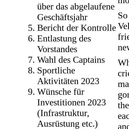
mos
über das abgelaufene
So 
Geschäftsjahr
Ve
Bericht der Kontrolle
fr
Entlastung des
ne
Vorstandes
Wahl des Captains
Wha
Sportliche
cri
Aktivitäten 2023
ma
Wünsche für
gon
Investitionen 2023
the
(Infrastruktur,
ea
Ausrüstung etc.)
and