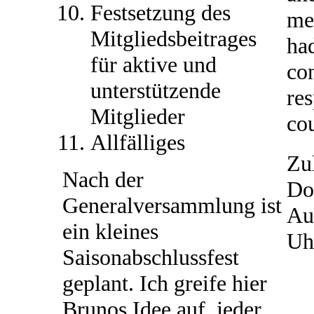
Festsetzung des
me
Mitgliedsbeitrages
ha
für aktive und
con
unterstützende
re
Mitglieder
co
Allfälliges
Zul
Nach der
Do
Generalversammlung ist
Au
ein kleines
Uh
Saisonabschlussfest
geplant. Ich greife hier
Brunos Idee auf, jeder